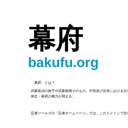
幕府
bakufu.org
「幕府」とは？
武家政治の政庁や武家政権そのもの。中世及び近世における日
例文：幕府の権力が弱まる。
忍者ツールズの『忍者ホームページ』では、このドメインで自